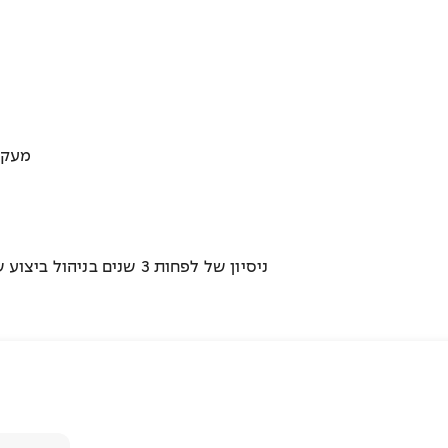
מעקב 
- ניסיון של לפחות 3 שנים בניהול ביצוע של פרויקטי מגורים - מתחילתם ועד סופם