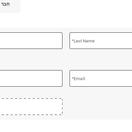
חבר 
*Last Name
*Email